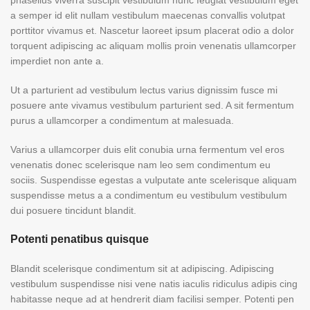
phasellus viverra suscipit vestibulum nunc feugiat vestibulum eget
a semper id elit nullam vestibulum maecenas convallis volutpat
porttitor vivamus et. Nascetur laoreet ipsum placerat odio a dolor
torquent adipiscing ac aliquam mollis proin venenatis ullamcorper
imperdiet non ante a.
Ut a parturient ad vestibulum lectus varius dignissim fusce mi
posuere ante vivamus vestibulum parturient sed. A sit fermentum
purus a ullamcorper a condimentum at malesuada.
Varius a ullamcorper duis elit conubia urna fermentum vel eros
venenatis donec scelerisque nam leo sem condimentum eu
sociis. Suspendisse egestas a vulputate ante scelerisque aliquam
suspendisse metus a a condimentum eu vestibulum vestibulum
dui posuere tincidunt blandit.
Potenti penatibus quisque
Blandit scelerisque condimentum sit at adipiscing. Adipiscing
vestibulum suspendisse nisi vene natis iaculis ridiculus adipis cing
habitasse neque ad at hendrerit diam facilisi semper. Potenti pen